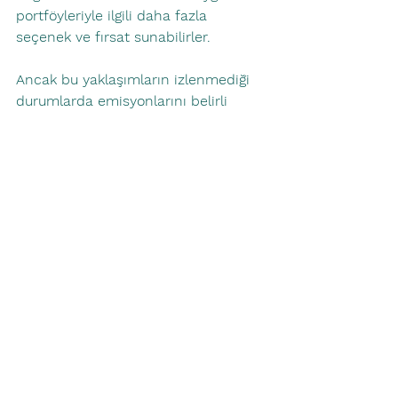
portföyleriyle ilgili daha fazla 
seçenek ve fırsat sunabilirler.
Ancak bu yaklaşımların izlenmediği 
durumlarda emisyonlarını belirli 
düzeyde azatmayı yada Net Sıfır 
olmayı hedefleyen şirketler finanse 
edilen emisyonlarını 
denkleştirebilmek için karbon 
sertifikaları temin etmek zorunda 
kalacaklardır. Bu yaklaşımda fonların 
yönetim giderlerine yansıyacaktır. 
Yatırımcılar düşük emisyona sahip ve 
sürdürülebilir kalkınma hedefleri 
kapsamında çevresel etkilerini 
düşürmeye çalışan şirketlere yatırım 
yapan ETF'lere yatırım yaparken 