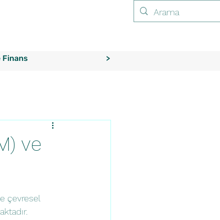
e Finans
>
M) ve
ve çevresel 
aktadır.