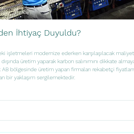
en İhtiyaç Duyuldu?
i işletmeleri modernize ederken karşılaşılacak maliyeti
dışında üretim yaparak karbon salınımını dikkate almaya
ak AB bölgesinde üretim yapan firmaları rekabetçi fiyatla
n bir yaklaşım sergilemektedir.