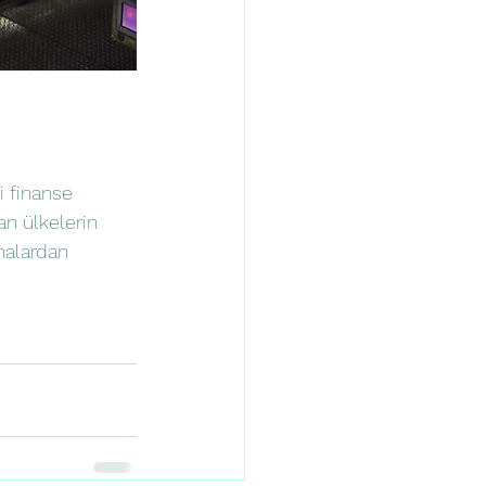
 finanse 
n ülkelerin 
malardan 